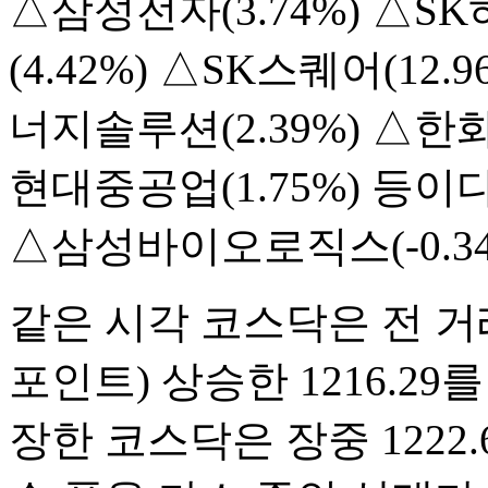
△삼성전자(3.74%) △S
(4.42%) △SK스퀘어(12.
너지솔루션(2.39%) △한
현대중공업(1.75%) 등이다
△삼성바이오로직스(-0.34
같은 시각 코스닥은 전 거래일(
포인트) 상승한 1216.29를
장한 코스닥은 장중 1222