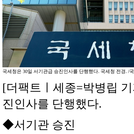
국세청은 30일 서기관급 승진인사를 단행했다. 국세청 전경. /
[더팩트ㅣ세종=박병립 기자
진인사를 단행했다.
◆서기관 승진