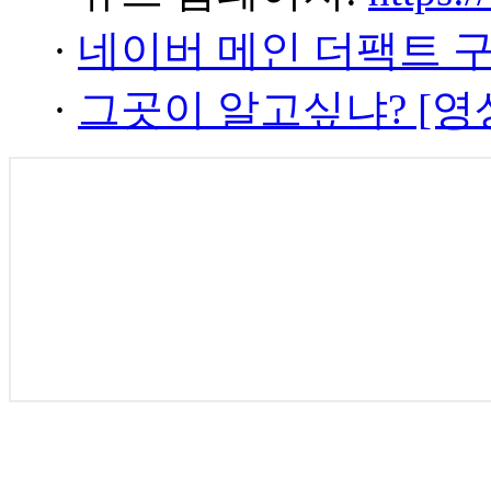
·
네이버 메인 더팩트 
·
그곳이 알고싶냐? [영