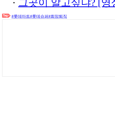
·
그곳이 알고싶냐? [영
#롯데마트
#롯데슈퍼
#희망퇴직