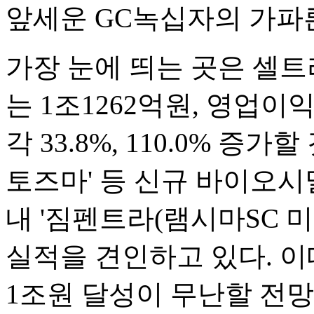
앞세운 GC녹십자의 가파
가장 눈에 띄는 곳은 셀트
는 1조1262억원, 영업이
각 33.8%, 110.0% 증가
토즈마' 등 신규 바이오시
내 '짐펜트라(램시마SC 
실적을 견인하고 있다. 이
1조원 달성이 무난할 전망