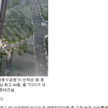
호수공원’이 선착순 동·호
최고 44층, 총 753가구 규
/현대건설
다.
적 2.1% 상승하며 비수도권 광역자치단체 중 가장 높은 상승률을