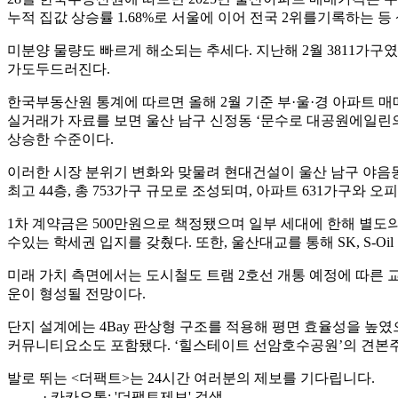
누적 집값 상승률 1.68%로 서울에 이어 전국 2위를기록하는 
미분양 물량도 빠르게 해소되는 추세다. 지난해 2월 3811가구였던
가도두드러진다.
한국부동산원 통계에 따르면 올해 2월 기준 부·울·경 아파트 매매
실거래가 자료를 보면 울산 남구 신정동 ‘문수로 대공원에일린의 뜰
상승한 수준이다.
이러한 시장 분위기 변화와 맞물려 현대건설이 울산 남구 야음동
최고 44층, 총 753가구 규모로 조성되며, 아파트 631가구와 
1차 계약금은 500만원으로 책정됐으며 일부 세대에 한해 별
수있는 학세권 입지를 갖췄다. 또한, 울산대교를 통해 SK, S
미래 가치 측면에서는 도시철도 트램 2호선 개통 예정에 따른 
운이 형성될 전망이다.
단지 설계에는 4Bay 판상형 구조를 적용해 평면 효율성을 높
커뮤니티요소도 포함됐다. ‘힐스테이트 선암호수공원’의 견본주택
발로 뛰는 <더팩트>는 24시간 여러분의 제보를 기다립니다.
· 카카오톡: '더팩트제보' 검색