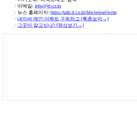
· 이메일:
jebo@tf.co.kr
· 뉴스 홈페이지:
https://talk.tf.co.kr/bbs/report/write
·
네이버 메인 더팩트 구독하고 [특종보자→]
·
그곳이 알고싶냐? [영상보기→]