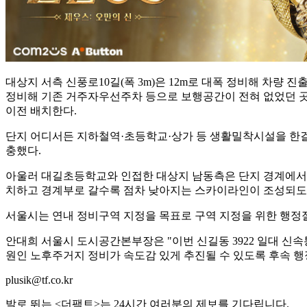
대상지 서측 신풍로10길(폭 3m)은 12m로 대폭 정비해 차량
정비해 기존 거주자우선주차 등으로 보행공간이 전혀 없었던 곳
이전 배치한다.
단지 어디서든 지하철역·초등학교·상가 등 생활밀착시설을 한
충했다.
아울러 대길초등학교와 인접한 대상지 남동측은 단지 경계에서 충
치하고 경계부로 갈수록 점차 낮아지는 스카이라인이 조성되도
서울시는 연내 정비구역 지정을 목표로 구역 지정을 위한 행정
안대희 서울시 도시공간본부장은 "이번 신길동 3922 일대 신
원인 노후주거지 정비가 속도감 있게 추진될 수 있도록 후속 
plusik@tf.co.kr
발로 뛰는 <더팩트>는 24시간 여러분의 제보를 기다립니다.