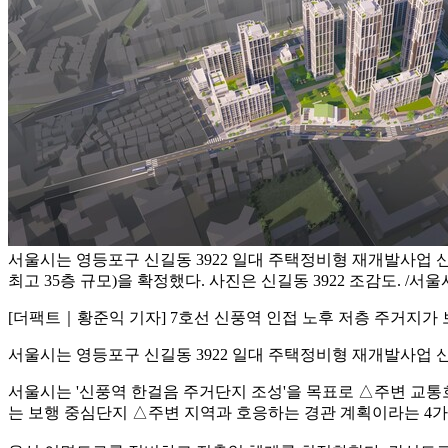
서울시는 영등포구 신길동 3922 일대 주택정비형 재개발사업 신
최고 35층 규모)을 확정했다. 사진은 신길동 3922 조감도. /서울
[더팩트｜황준익 기자] 7호선 신풍역 인접 노후 저층 주거지가
서울시는 영등포구 신길동 3922 일대 주택정비형 재개발사업 신속
서울시는 '신풍역 한걸음 주거단지 조성'을 목표로 △주변 교
는 보행 중심단지 △주변 지역과 호응하는 경관 계획이라는 4가