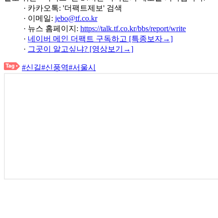
· 카카오톡: '더팩트제보' 검색
· 이메일:
jebo@tf.co.kr
· 뉴스 홈페이지:
https://talk.tf.co.kr/bbs/report/write
·
네이버 메인 더팩트 구독하고 [특종보자→]
·
그곳이 알고싶냐? [영상보기→]
#신길
#신풍역
#서울시