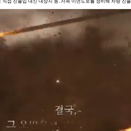
 직접 진출입 대신 대상지 동․서측 이면도로를 정비해 차량 진출