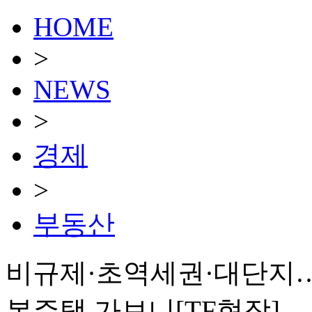
HOME
>
NEWS
>
경제
>
부동산
비규제·초역세권·대단지…
본주택 가보니[TF현장]