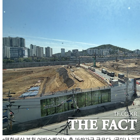
e편한세상 부천 어반스퀘어는 총 1649가구 규모다. /공미나 기