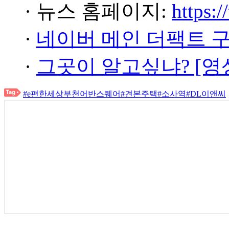
· 뉴스 홈페이지:
https:/
·
네이버 메인 더팩트 
·
그곳이 알고싶냐? [영
#e편한세상부천어반스퀘어
#견본주택
#소사역
#DL이앤씨