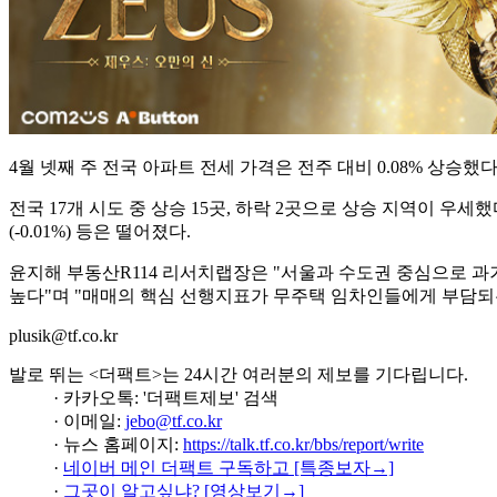
4월 넷째 주 전국 아파트 전세 가격은 전주 대비 0.08% 상승했다. 서울
전국 17개 시도 중 상승 15곳, 하락 2곳으로 상승 지역이 우세했다. 지
(-0.01%) 등은 떨어졌다.
윤지해 부동산R114 리서치랩장은 "서울과 수도권 중심으로 과
높다"며 "매매의 핵심 선행지표가 무주택 임차인들에게 부담되
plusik@tf.co.kr
발로 뛰는 <더팩트>는 24시간 여러분의 제보를 기다립니다.
· 카카오톡: '더팩트제보' 검색
· 이메일:
jebo@tf.co.kr
· 뉴스 홈페이지:
https://talk.tf.co.kr/bbs/report/write
·
네이버 메인 더팩트 구독하고 [특종보자→]
·
그곳이 알고싶냐? [영상보기→]