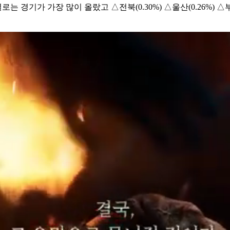
 경기가 가장 많이 올랐고 △전북(0.30%) △울산(0.26%) △부산(