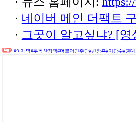
· 뉴스 홈페이지:
https:/
·
네이버 메인 더팩트 
·
그곳이 알고싶냐? [영
#이재명
#부동산정책
#더불어민주당
#변창흠
#이광수
#권대