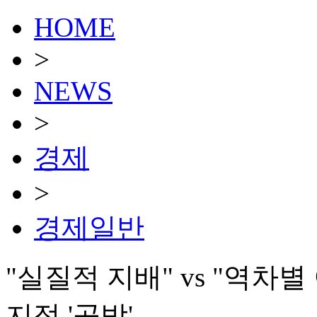
HOME
>
NEWS
>
경제
>
경제일반
"실질적 지배" vs "역
지정 '공방'