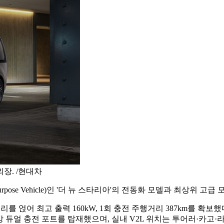
장. /현대차
urpose Vehicle)인 '더 뉴 스타리아'의 전동화 모델과 최상위 고
터리를 얹어 최고 출력 160kW, 1회 충전 주행거리 387km를 확보
후방 듀얼 충전 포트를 탑재했으며, 실내 V2L 위치는 투어러·카고