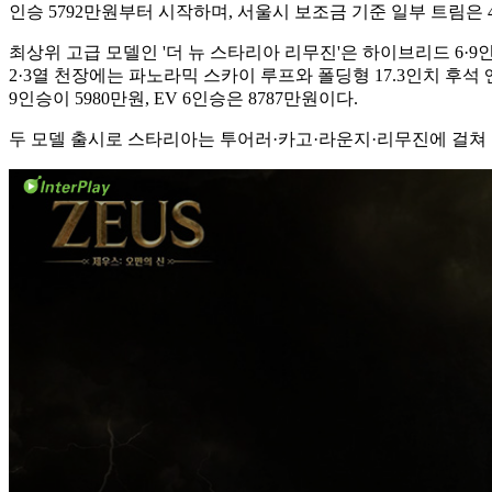
인승 5792만원부터 시작하며, 서울시 보조금 기준 일부 트림은 
최상위 고급 모델인 '더 뉴 스타리아 리무진'은 하이브리드 6·9
2·3열 천장에는 파노라믹 스카이 루프와 폴딩형 17.3인치 
9인승이 5980만원, EV 6인승은 8787만원이다.
두 모델 출시로 스타리아는 투어러·카고·라운지·리무진에 걸쳐 총