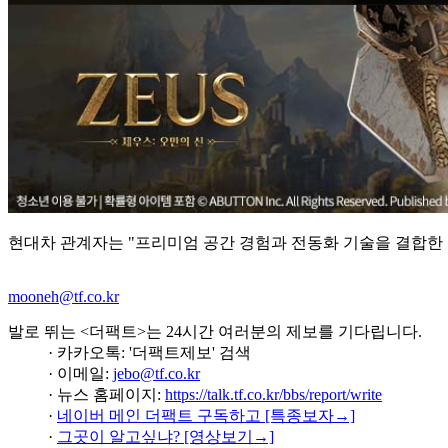
현대차 관계자는 "프리미엄 공간 경험과 전동화 기술을 결합한 
mooneh@tf.co.kr
발로 뛰는 <더팩트>는 24시간 여러분의 제보를 기다립니다.
· 카카오톡: '더팩트제보' 검색
· 이메일:
jebo@tf.co.kr
· 뉴스 홈페이지:
https://talk.tf.co.kr/bbs/report/write
·
네이버 메인 더팩트 구독하고 [특종보자→]
·
그곳이 알고싶냐? [영상보기→]