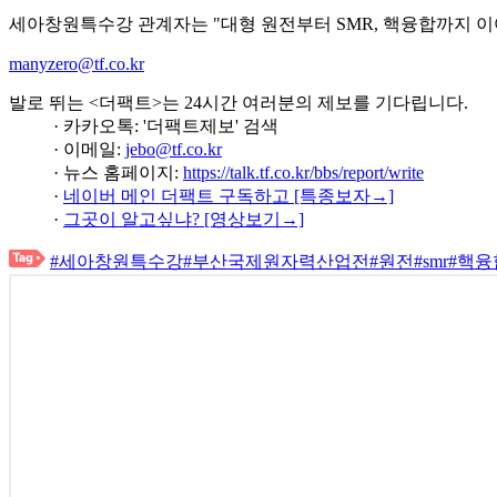
세아창원특수강 관계자는 "대형 원전부터 SMR, 핵융합까지 이
manyzero@tf.co.kr
발로 뛰는 <더팩트>는 24시간 여러분의 제보를 기다립니다.
· 카카오톡: '더팩트제보' 검색
· 이메일:
jebo@tf.co.kr
· 뉴스 홈페이지:
https://talk.tf.co.kr/bbs/report/write
·
네이버 메인 더팩트 구독하고 [특종보자→]
·
그곳이 알고싶냐? [영상보기→]
#세아창원특수강
#부산국제원자력산업전
#원전
#smr
#핵융