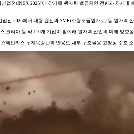
산업전(INEX 2026)'에 참가해 원자력 밸류체인 전반과 차세대
 2026에서 대형 원전과 SMR(소형모듈원자로) 등 원자력 산
코리아 등 약 110개 기업이 참여해 원자력 산업의 미래 방향성
된 스테인리스 무계목강관과 반응로 내부 구조물용 고청정 주조 소