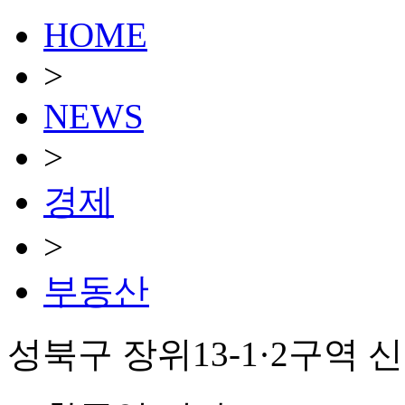
HOME
>
NEWS
>
경제
>
부동산
성북구 장위13-1·2구역 