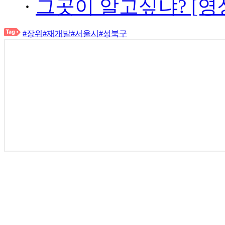
·
그곳이 알고싶냐? [영
#장위
#재개발
#서울시
#성북구