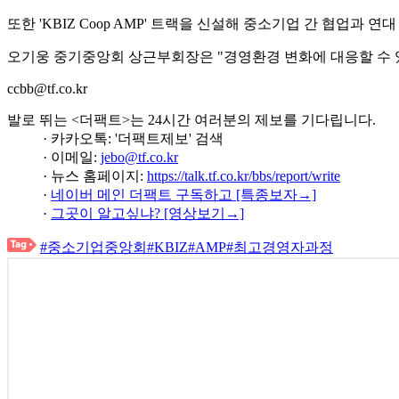
또한 'KBIZ Coop AMP' 트랙을 신설해 중소기업 간 협업과 연
오기웅 중기중앙회 상근부회장은 "경영환경 변화에 대응할 수 
ccbb@tf.co.kr
발로 뛰는 <더팩트>는 24시간 여러분의 제보를 기다립니다.
· 카카오톡: '더팩트제보' 검색
· 이메일:
jebo@tf.co.kr
· 뉴스 홈페이지:
https://talk.tf.co.kr/bbs/report/write
·
네이버 메인 더팩트 구독하고 [특종보자→]
·
그곳이 알고싶냐? [영상보기→]
#중소기업중앙회
#KBIZ
#AMP
#최고경영자과정