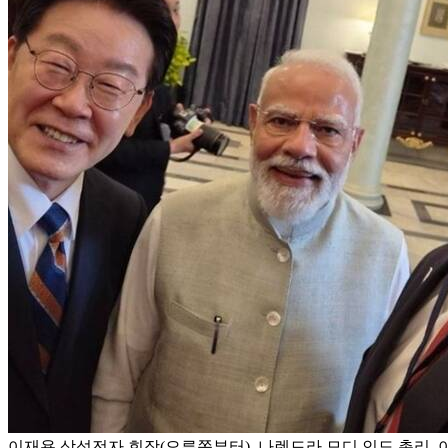
이재용 삼성전자 회장(오른쪽부터), 나렌드라 모디 인도 총리, 