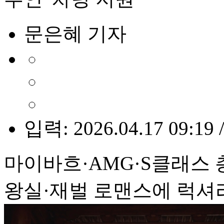
문은혜 기자
입력: 2026.04.17 09:19 
마이바흐·AMG·S클래스
왕실·재벌 로맨스에 럭셔