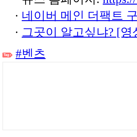
·
네이버 메인 더팩트 
·
그곳이 알고싶냐? [영
#벤츠