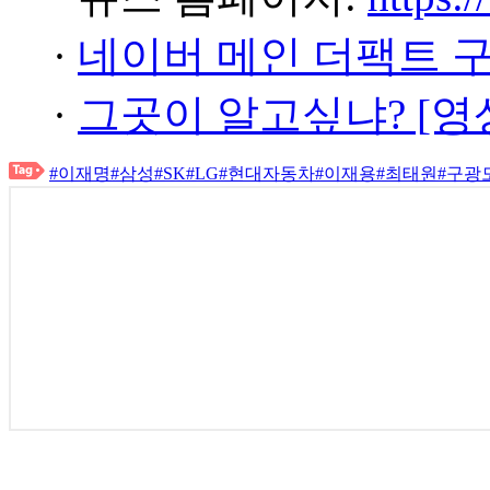
·
네이버 메인 더팩트 
·
그곳이 알고싶냐? [영
#이재명
#삼성
#SK
#LG
#현대자동차
#이재용
#최태원
#구광