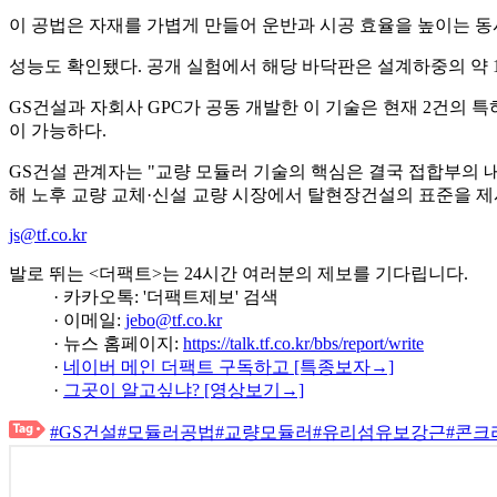
이 공법은 자재를 가볍게 만들어 운반과 시공 효율을 높이는 동시
성능도 확인됐다. 공개 실험에서 해당 바닥판은 설계하중의 약 1
GS건설과 자회사 GPC가 공동 개발한 이 기술은 현재 2건의 특허
이 가능하다.
GS건설 관계자는 "교량 모듈러 기술의 핵심은 결국 접합부의 
해 노후 교량 교체·신설 교량 시장에서 탈현장건설의 표준을 제
js@tf.co.kr
발로 뛰는 <더팩트>는 24시간 여러분의 제보를 기다립니다.
· 카카오톡: '더팩트제보' 검색
· 이메일:
jebo@tf.co.kr
· 뉴스 홈페이지:
https://talk.tf.co.kr/bbs/report/write
·
네이버 메인 더팩트 구독하고 [특종보자→]
·
그곳이 알고싶냐? [영상보기→]
#GS건설
#모듈러공법
#교량모듈러
#유리섬유보강근
#콘크