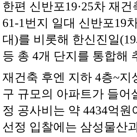
한편 신반포19·25차 재
61-1번지 일대 신반포19차
대)를 비롯해 한신진일(19
등 총 4개 단지를 통합해
재건축 후엔 지하 4층~지상 
구 규모의 아파트가 들어설
정 공사비는 약 4434억원
선정 입찰에는 삼성물산과