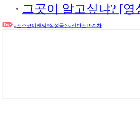
·
그곳이 알고싶냐? [영
#포스코이앤씨
#삼성물산
#신반포1925차