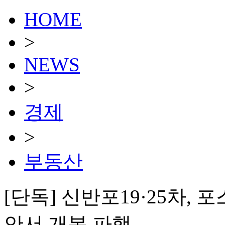
HOME
>
NEWS
>
경제
>
부동산
[단독] 신반포19·25차,
안서 개봉 파행