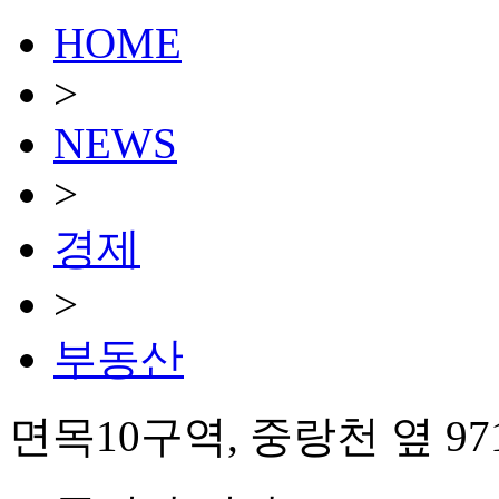
HOME
>
NEWS
>
경제
>
부동산
면목10구역, 중랑천 옆 9