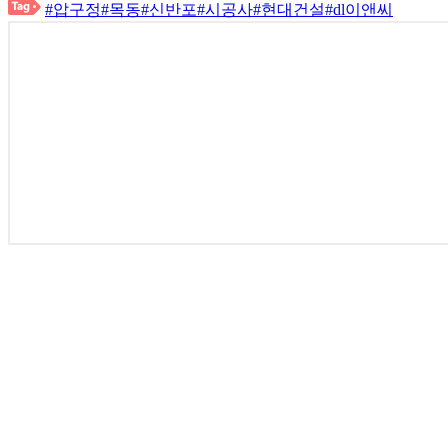
#압구정
#목동
#신반포
#시공사
#현대건설
#dl이앤씨