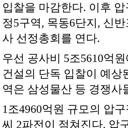
입찰을 마감한다. 이후 압
정5구역, 목동6단지, 신반
사 선정총회를 연다.
우선 공사비 5조5610억
건설의 단독 입찰이 예상된
역은 삼성물산 등 경쟁사
1조4960억원 규모의 압
씨 2파전이 점쳐진다. 