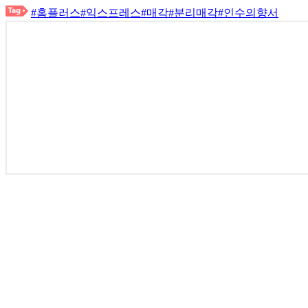
#홈플러스
#익스프레스
#매각
#분리매각
#인수의향서