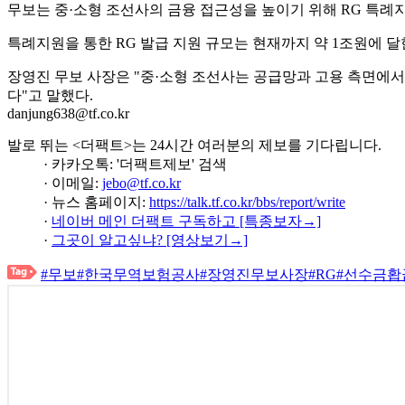
무보는 중·소형 조선사의 금융 접근성을 높이기 위해 RG 특례
특례지원을 통한 RG 발급 지원 규모는 현재까지 약 1조원에 
장영진 무보 사장은 "중·소형 조선사는 공급망과 고용 측면에서
다"고 말했다.
danjung638@tf.co.kr
발로 뛰는 <더팩트>는 24시간 여러분의 제보를 기다립니다.
· 카카오톡: '더팩트제보' 검색
· 이메일:
jebo@tf.co.kr
· 뉴스 홈페이지:
https://talk.tf.co.kr/bbs/report/write
·
네이버 메인 더팩트 구독하고 [특종보자→]
·
그곳이 알고싶냐? [영상보기→]
#무보
#한국무역보험공사
#장영진무보사장
#RG
#선수금홥