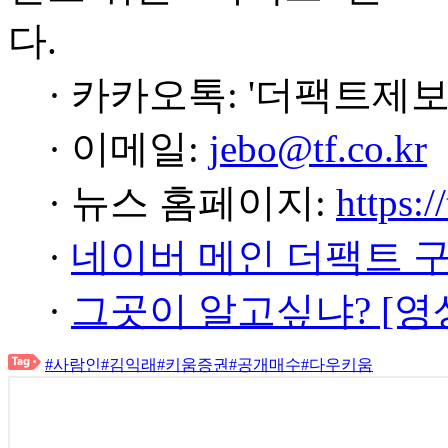
다.
· 카카오톡: '더팩트제보
· 이메일:
jebo@tf.co.kr
· 뉴스 홈페이지:
https:/
·
네이버 메인 더팩트 
·
그곳이 알고싶냐? [영
#사람인
#김익래
#키움증권
#공개매수
#다우키움