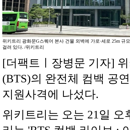
위키트리 광화문G스퀘어 본사 건물 외벽에 가로·세로 25m 규
걸려 있다. /위키트리
[더팩트ㅣ장병문 기자] 
(BTS)의 완전체 컴백 공
지원사격에 나섰다.
위키트리는 오는 21일 오