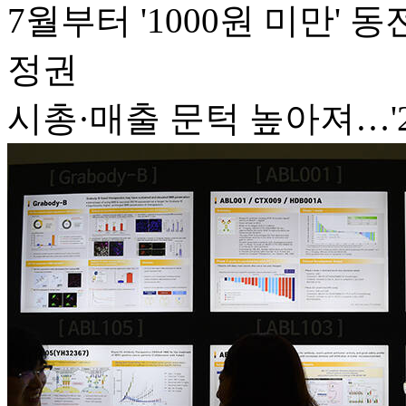
7월부터 '1000원 미만' 
정권
시총·매출 문턱 높아져…'2