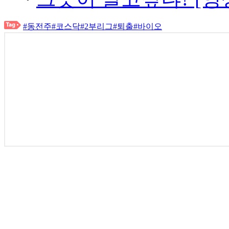
#동전주
#코스닥
#2부리그
#퇴출
#바이오