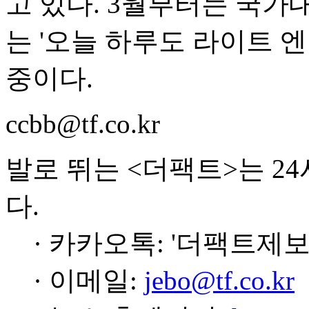
고 있다. 3월부터는 국가
는 '오늘 하루도 라이트 
중이다.
ccbb@tf.co.kr
발로 뛰는 <더팩트>는 2
다.
· 카카오톡: '더팩트제보
· 이메일:
jebo@tf.co.kr