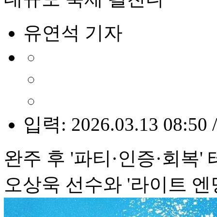
유연석 기자
입력: 2026.03.13 08:50 
완주 후 '파티·인증·회복'
오상욱 선수와 '라이트 엔