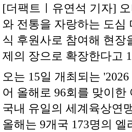
[더팩트ㅣ유연석 기자] 
와 전통을 자랑하는 도심 마
식 후원사로 참여해 현장을
제의 장으로 확장한다고 1
오는 15일 개최되는 '202
어 올해로 96회를 맞이한
국내 유일의 세계육상연맹(
올해는 9개국 173명의 