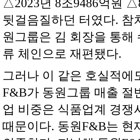
△2023년 8조9486억원
뒷걸음질하던 터였다. 참
원그룹은 김 회장을 통해 
류 체인으로 재편됐다.
그러나 이 같은 호실적에도
F&B가 동원그룹 매출 절
업 비중은 식품업계 경쟁
때문이다. 동원F&B는 