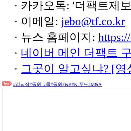
· 카카오톡: '더팩트제보
· 이메일:
jebo@tf.co.kr
· 뉴스 홈페이지:
https:/
·
네이버 메인 더팩트 
·
그곳이 알고싶냐? [영
#김남정
#동원그룹
#동원F&B
#K-푸드
#M&A