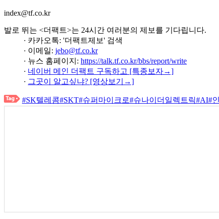
index@tf.co.kr
발로 뛰는 <더팩트>는 24시간 여러분의 제보를 기다립니다.
· 카카오톡: '더팩트제보' 검색
· 이메일:
jebo@tf.co.kr
· 뉴스 홈페이지:
https://talk.tf.co.kr/bbs/report/write
·
네이버 메인 더팩트 구독하고 [특종보자→]
·
그곳이 알고싶냐? [영상보기→]
#SK텔레콤
#SKT
#슈퍼마이크로
#슈나이더일렉트릭
#AI
#