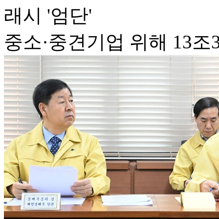
래시 '엄단'
중소·중견기업 위해 13조3