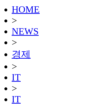
HOME
>
NEWS
>
경제
>
IT
>
IT