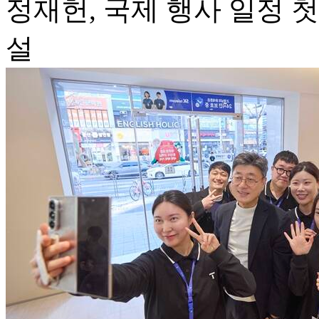
정재헌, 국제 행사 일정 
설