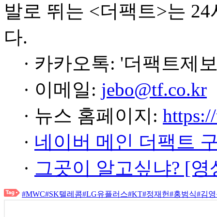
발로 뛰는 <더팩트>는 2
다.
· 카카오톡: '더팩트제보
· 이메일:
jebo@tf.co.kr
· 뉴스 홈페이지:
https:/
·
네이버 메인 더팩트 
·
그곳이 알고싶냐? [영
#MWC
#SK텔레콤
#LG유플러스
#KT
#정재헌
#홍범식
#김영