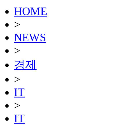
HOME
>
NEWS
>
경제
>
IT
>
IT