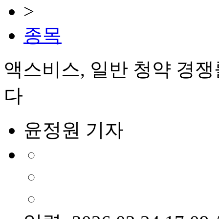
>
종목
액스비스, 일반 청약 경쟁률
다
윤정원 기자