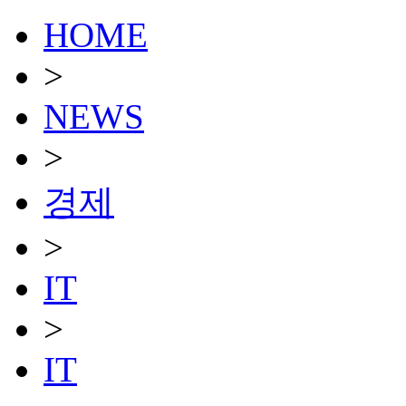
HOME
>
NEWS
>
경제
>
IT
>
IT