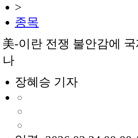
>
종목
美-이란 전쟁 불안감에 
나
장혜승 기자