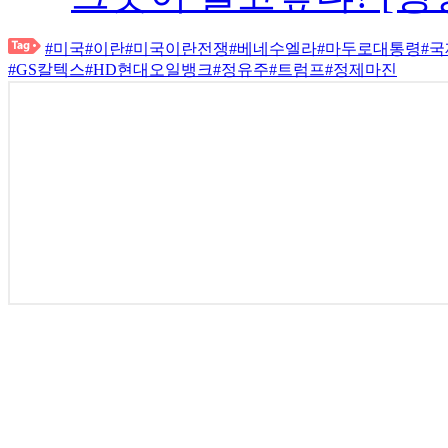
#미국
#이란
#미국이란전쟁
#베네수엘라
#마두로대통령
#
#GS칼텍스
#HD현대오일뱅크
#정유주
#트럼프
#정제마진