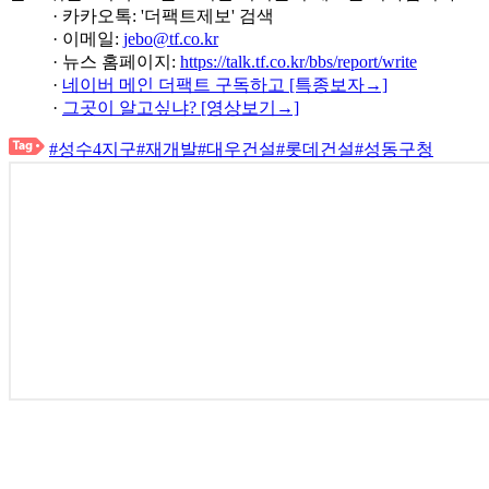
· 카카오톡: '더팩트제보' 검색
· 이메일:
jebo@tf.co.kr
· 뉴스 홈페이지:
https://talk.tf.co.kr/bbs/report/write
·
네이버 메인 더팩트 구독하고 [특종보자→]
·
그곳이 알고싶냐? [영상보기→]
#성수4지구
#재개발
#대우건설
#롯데건설
#성동구청