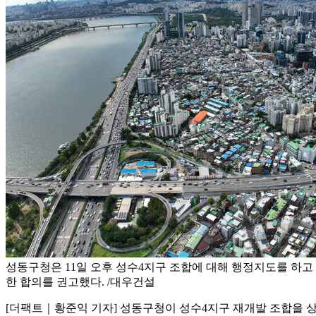
성동구청은 11일 오후 성수4지구 조합에 대해 행정지도를 하고
한 합의를 권고했다. /대우건설
[더팩트｜황준익 기자] 성동구청이 성수4지구 재개발 조합을 