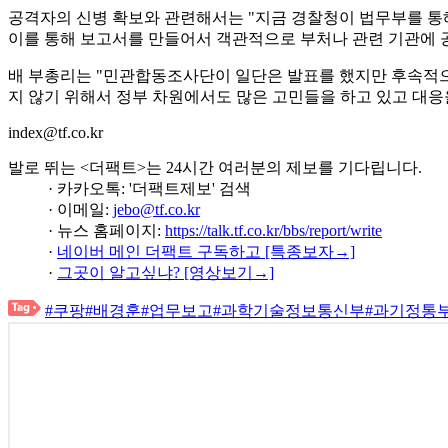
공격자의 신병 확보와 관련해서는 "지금 경찰청이 법무부를 통해
이를 통해 보고서를 만들어서 객관적으로 부처나 관련 기관에 공
배 부총리는 "민관합동조사단이 일단은 발표를 했지만 후속적으
지 않기 위해서 정부 차원에서도 많은 고민들을 하고 있고 대응
index@tf.co.kr
발로 뛰는 <더팩트>는 24시간 여러분의 제보를 기다립니다.
· 카카오톡: '더팩트제보' 검색
· 이메일:
jebo@tf.co.kr
· 뉴스 홈페이지:
https://talk.tf.co.kr/bbs/report/write
·
네이버 메인 더팩트 구독하고 [특종보자→]
·
그곳이 알고싶냐? [영상보기→]
#쿠팡
#배경훈
#업무보고
#과학기술정보통신부
#과기정통