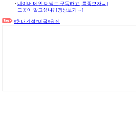
·
네이버 메인 더팩트 구독하고 [특종보자→]
·
그곳이 알고싶냐? [영상보기→]
#현대건설
#미국
#원전