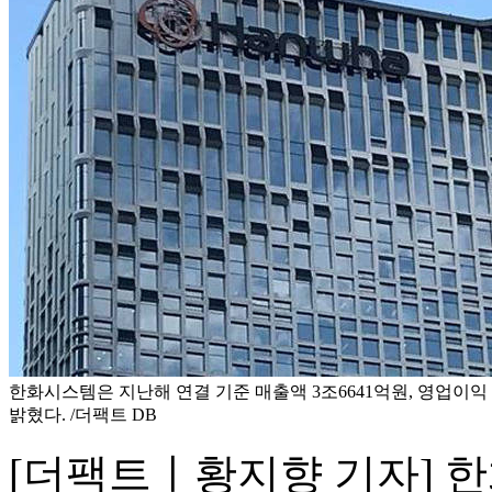
한화시스템은 지난해 연결 기준 매출액 3조6641억원, 영업이익 
밝혔다. /더팩트 DB
[더팩트ㅣ황지향 기자] 