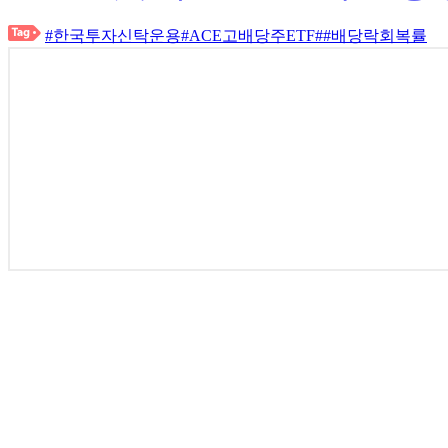
#한국투자신탁운용
#ACE고배당주ETF
#
#배당락회복률