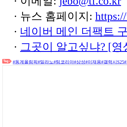
· 이메일:
jebo@tf.co.kr
· 뉴스 홈페이지:
https:/
·
네이버 메인 더팩트 
·
그곳이 알고싶냐? [영
#동계올림픽
#밀라노
#팀코리아
#삼성
#이재용
#갤럭시S25