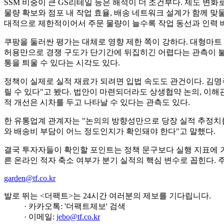
SSM 비중이 큰 GS리테일 등은 해석이 더 조건부다. 제도 변
물량 확보와 점포 내 작업 효율, 배송 네트워크 설계가 함께 맞
대적으로 제한적이어서 주문 물량이 늘수록 작업 동선과 인력 배
쿠팡을 둘러싼 평가는 대체로 영향 제한 쪽이 강하다. 대형마트
허용만으로 경쟁 구도가 단기간에 뒤집히긴 어렵다는 관측이 불
통을 틔울 수 있다는 시각도 있다.
정책이 실제로 실적 재료가 되려면 입법 속도도 관건이다. 김명
릴 수 있다"고 봤다. 법안이 마련되더라도 상생협약 논의, 이해
적 개선은 시차를 두고 나타날 수 있다는 관측도 있다.
한 유통업계 관계자는 "논의의 방향성만으로 당장 실적 추정치를
와 배송비 부담이 어느 정도인지가 확인돼야 한다"고 말했다.
결국 투자자들이 확인할 포인트는 정책 문구보다 실행 지표에 가깝
른 온라인 적자 축소 여부가 분기 실적의 핵심 변수로 꼽힌다.
garden@tf.co.kr
발로 뛰는 <더팩트>는 24시간 여러분의 제보를 기다립니다.
· 카카오톡: '더팩트제보' 검색
· 이메일:
jebo@tf.co.kr