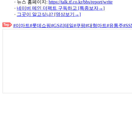
· 뉴스 홈페이지:
https://talk.tf.co.kr/bbs/report/write
·
네이버 메인 더팩트 구독하고 [특종보자→]
·
그곳이 알고싶냐? [영상보기→]
#이마트
#롯데쇼핑
#GS리테일
#쿠팡
#대형마트
#유통주
#SS