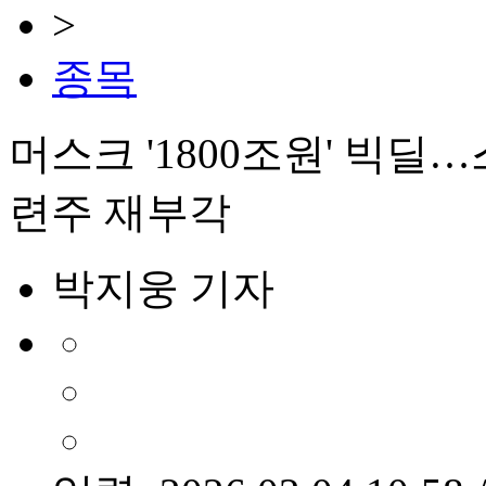
>
종목
머스크 '1800조원' 빅딜
련주 재부각
박지웅 기자