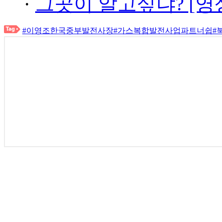
·
그곳이 알고싶냐? [영
#이영조한국중부발전사장
#가스복합발전사업파트너쉽
#