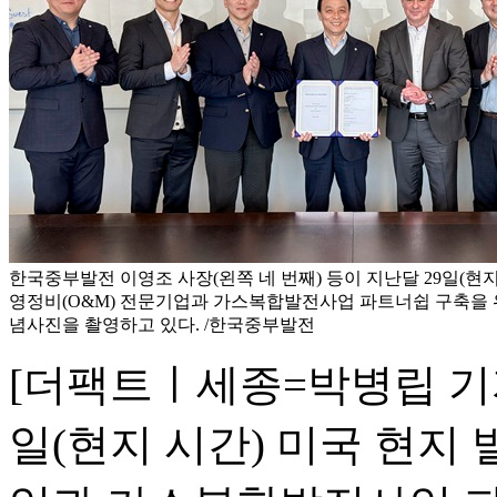
한국중부발전 이영조 사장(왼쪽 네 번째) 등이 지난달 29일(현지
영정비(O&M) 전문기업과 가스복합발전사업 파트너쉽 구축을 
념사진을 촬영하고 있다. /한국중부발전
[더팩트ㅣ세종=박병립 기
일(현지 시간) 미국 현지