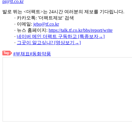
pi@tf.co.kr
발로 뛰는 <더팩트>는 24시간 여러분의 제보를 기다립니다.
· 카카오톡: '더팩트제보' 검색
· 이메일:
jebo@tf.co.kr
· 뉴스 홈페이지:
https://talk.tf.co.kr/bbs/report/write
·
네이버 메인 더팩트 구독하고 [특종보자→]
·
그곳이 알고싶냐? [영상보기→]
#부채표
#동화약품