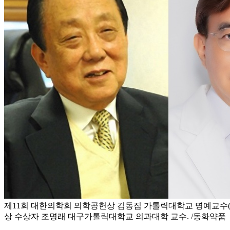
제11회 대한의학회 의학공헌상 김동집 가톨릭대학교 명예교수(왼
상 수상자 조명래 대구가톨릭대학교 의과대학 교수. /동화약품