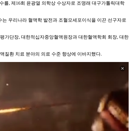
수를, 제16회 윤광열 의학상 수상자로 조명래 대구가톨릭대학
교수는 우리나라 혈액학 발전과 조혈모세포이식을 이끈 선구자로
평가단장, 대한적십자중앙혈액원장과 대한혈액학회 회장, 대한
혈액질환 치료 분야의 의료 수준 향상에 이바지했다.