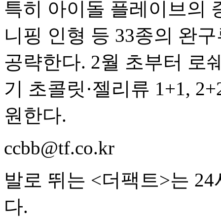
특히 아이돌 플레이브의 
니핑 인형 등 33종의 완
공략한다. 2월 초부터 로쉐
기 초콜릿·젤리류 1+1, 2
원한다.
ccbb@tf.co.kr
발로 뛰는 <더팩트>는 2
다.