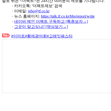
발로 뛰는 <더팩트>는 24시간 여러분의 제보를 기다립니다.
· 카카오톡: '더팩트제보' 검색
· 이메일:
jebo@tf.co.kr
· 뉴스 홈페이지:
https://talk.tf.co.kr/bbs/report/write
·
네이버 메인 더팩트 구독하고 [특종보자→]
·
그곳이 알고싶냐? [영상보기→]
#이마트
#황제광어회
#고래잇페스타