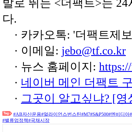
발로 뛰는 <더팩트>는 2
다.
· 카카오톡: '더팩트제보
· 이메일:
jebo@tf.co.kr
· 뉴스 홈페이지:
https:/
·
네이버 메인 더팩트 
·
그곳이 알고싶냐? [영
#AB자산운용
#얼라이언스번스틴
#M7
#S&P500
#엔비디아
#밸류업정책
#국채시장