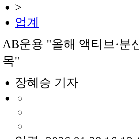
>
업계
AB운용 "올해 액티브·
목"
장혜승 기자