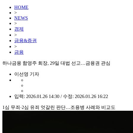
HOME
>
NEWS
>
경제
>
금융&증권
>
금융
하나금융 함영주 회장, 29일 대법 선고…금융권 관심
이선영 기자
입력: 2026.01.26 14:30 / 수정: 2026.01.26 16:22
1심 무죄·2심 유죄 엇갈린 판단…조용병 사례와 비교도