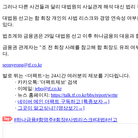
그러나 다른 사건들과 달리 대법원의 사실관계 해석 대신 법리 
대법원 선고는 함 회장 개인의 사법 리스크와 경영 연속성 여부를
있다.
법조계와 금융권은 29일 대법원 선고 이후 하나금융의 대응과 
금융권 관계자는 "조 전 회장 사례를 참고해 함 회장도 유죄 여
다.
seonyeong@tf.co.kr
발로 뛰는 <더팩트>는 24시간 여러분의 제보를 기다립니다.
· 카카오톡: '더팩트제보' 검색
· 이메일:
jebo@tf.co.kr
· 뉴스 홈페이지:
https://talk.tf.co.kr/bbs/report/write
·
네이버 메인 더팩트 구독하고 [특종보자→]
·
그곳이 알고싶냐? [영상보기→]
#하나금융
#함영주
#회장
#사법리스크
#대법
#선고