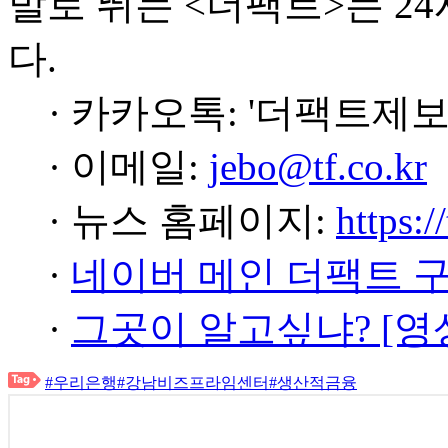
발로 뛰는 <더팩트>는 2
다.
· 카카오톡: '더팩트제보
· 이메일:
jebo@tf.co.kr
· 뉴스 홈페이지:
https:/
·
네이버 메인 더팩트 
·
그곳이 알고싶냐? [영
#우리은행
#강남비즈프라임센터
#생산적금융