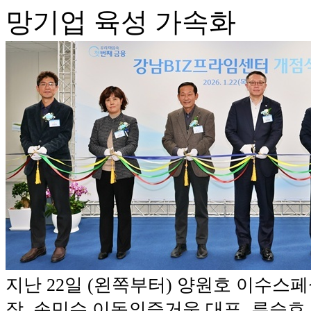
망기업 육성 가속화
지난 22일 (왼쪽부터) 양원호 이수스
장, 손민수 이동의즐거움 대표, 류승